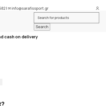
582
|
✉ info@sarafissport.gr
 πρώτη επιστροφή /
FREE first return
Search
d cash on delivery
t?