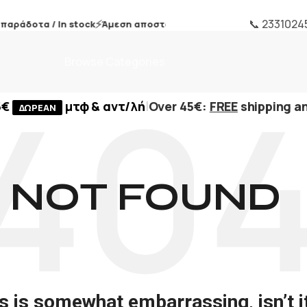
⚡
🛍️
📞 2331024
αράδοτα / In stock
Άμεση αποστολή / Fast Shipping
η
ΔΩΡΕΑΝ
Browse Categories
|
5€
μτφ & αντ/λή
Over 45€:
FREE
shipping an
ΔΩΡΕΑΝ
NOT FOUND
s is somewhat embarrassing, isn’t i