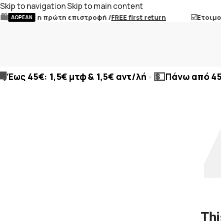
Skip to navigation
Skip to main content
️
☑️
η πρώτη επιστροφή /
FREE first return
Ετοιμοπ
ΔΩΡΕΑΝ
🚚
💵
•
Έως 45€: 1,5€ μτφ & 1,5€ αντ/λή
Πάνω από 4
Thi