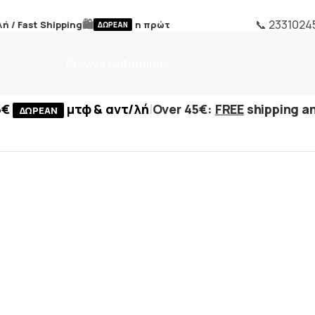
🛍️
📞 2331024
/ Fast Shipping
η πρώτη επιστροφή /
FREE first return
ΔΩΡΕΑΝ
Browse Categories
|
5€
μτφ & αντ/λή
Over 45€:
FREE
shipping an
ΔΩΡΕΑΝ