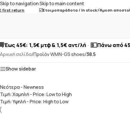
Skip to navigation
Skip to main content
☑️
⚡
first return
Ετοιμοπαράδοτα / In stock
Άμεση αποστολή 
🚚
💵
•
Έως 45€: 1,5€ μτφ & 1,5€ αντ/λή
Πάνω από 4
Αρχική σελίδα
/
Προϊόν WMN-GS shoes
/
38.5
Show sidebar
Νεότερα - Newness
Τιμή: Χαμηλή - Price: Low to High
Τιμή: Υψηλή - Price: High to Low