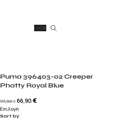
-40%
Puma 396403-02 Creeper
Phatty Royal Blue
€
66,90
111,90
€
Επιλογή
Sort by