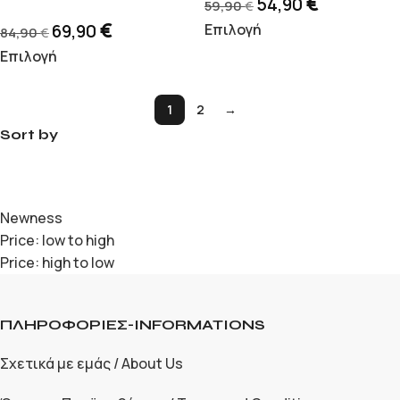
€
54,90
59,90
€
€
69,90
Επιλογή
84,90
€
Επιλογή
1
2
→
Sort by
Newness
Price: low to high
Price: high to low
ΠΛΗΡΟΦΟΡΙΕΣ-INFORMATIONS
Σχετικά με εμάς / About Us