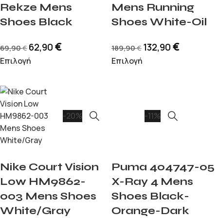
Rekze Mens
Mens Running
Shoes Black
Shoes White-Oil
€
€
62,90
132,90
69,90
189,90
€
€
Επιλογή
Επιλογή
-20%
-11%
Nike Court Vision
Puma 404747-05
Low HM9862-
X-Ray 4 Mens
003 Mens Shoes
Shoes Black-
White/Gray
Orange-Dark