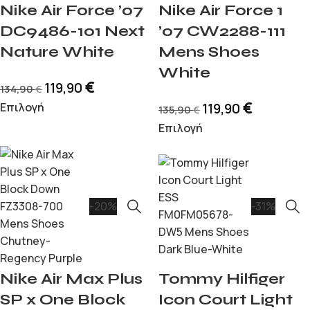
Nike Air Force ’07
Nike Air Force 1
DC9486-101 Next
’07 CW2288-111
Nature White
Mens Shoes
White
€
119,90
134,90
€
€
Επιλογή
119,90
135,90
€
Επιλογή
-20%
-31%
Nike Air Max Plus
Tommy Hilfiger
SP x One Block
Icon Court Light