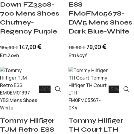
Down FZ3308-
ESS
700 Mens Shoes
FM0FM05678-
Chutney-
DW5 Mens Shoes
Regency Purple
Dark Blue-White
€
€
147,90
79,90
184,90
115,90
€
€
Επιλογή
Επιλογή
-28%
-31%
Tommy Hilfiger
Tommy Hilfiger
TJM Retro ESS
TH Court LTH