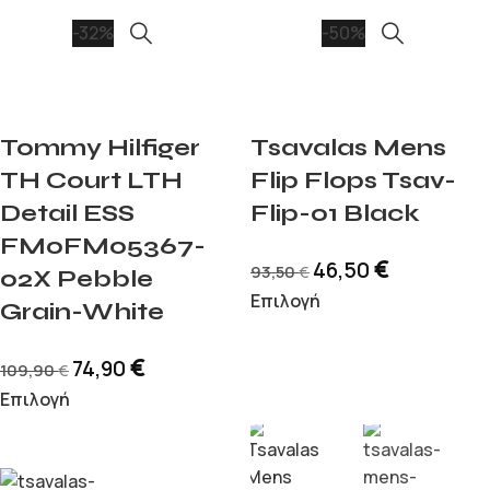
-32%
-50%
Tommy Hilfiger
Tsavalas Mens
TH Court LTH
Flip Flops Tsav-
Detail ESS
Flip-01 Black
FM0FM05367-
€
46,50
93,50
€
02X Pebble
Επιλογή
Grain-White
€
74,90
109,90
€
Επιλογή