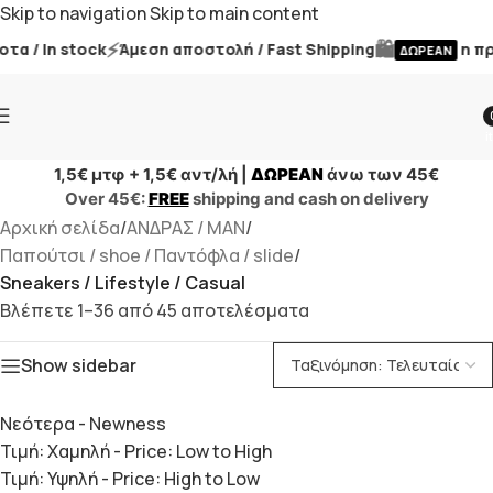
Skip to navigation
Skip to main content
⚡
🛍️
/ In stock
Άμεση αποστολή / Fast Shipping
η πρώτ
ΔΩΡΕΑΝ
i
1,5€ μτφ + 1,5€ αντ/λή |
ΔΩΡΕΑΝ
άνω των 45€
Over 45€:
FREE
shipping and cash on delivery
Αρχική σελίδα
/
ΑΝΔΡΑΣ / MAN
/
Παπούτσι / shoe / Παντόφλα / slide
/
Sneakers / Lifestyle / Casual
Βλέπετε 1–36 από 45 αποτελέσματα
Show sidebar
Νεότερα - Newness
Τιμή: Χαμηλή - Price: Low to High
Τιμή: Υψηλή - Price: High to Low