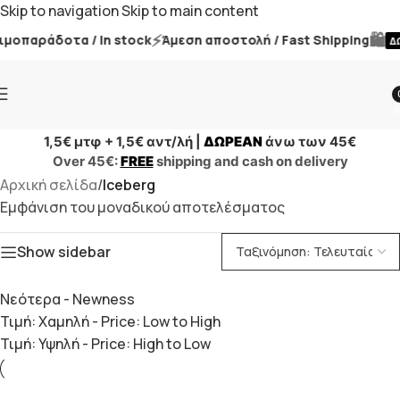
Skip to navigation
Skip to main content
⚡
🛍️
μοπαράδοτα / In stock
Άμεση αποστολή / Fast Shipping
ΔΩ
i
1,5€ μτφ + 1,5€ αντ/λή |
ΔΩΡΕΑΝ
άνω των 45€
Over 45€:
FREE
shipping and cash on delivery
Αρχική σελίδα
/
Iceberg
Εμφάνιση του μοναδικού αποτελέσματος
Show sidebar
Νεότερα - Newness
Τιμή: Χαμηλή - Price: Low to High
Τιμή: Υψηλή - Price: High to Low