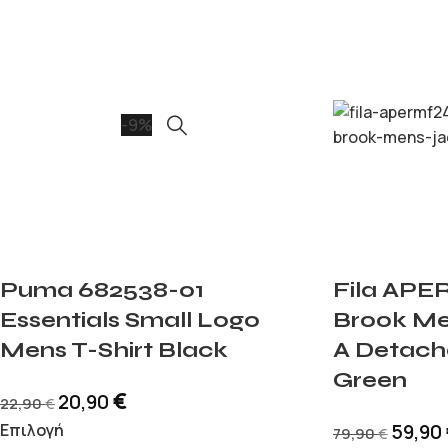
-9%
Puma 682538-01
Fila AP
Essentials Small Logo
Brook Me
Mens T-Shirt Black
A Detach
Green
€
20,90
22,90
€
Επιλογή
59,90
79,90
€