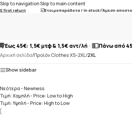
Skip to navigation
Skip to main content
☑️
⚡
irst return
Ετοιμοπαράδοτα / In stock
Άμεση αποστολή /
🚚
💵
•
Έως 45€: 1,5€ μτφ & 1,5€ αντ/λή
Πάνω από 4
Αρχική σελίδα
/
Προϊόν Clothes XS-2XL
/
2XL
Show sidebar
Νεότερα - Newness
Τιμή: Χαμηλή - Price: Low to High
Τιμή: Υψηλή - Price: High to Low