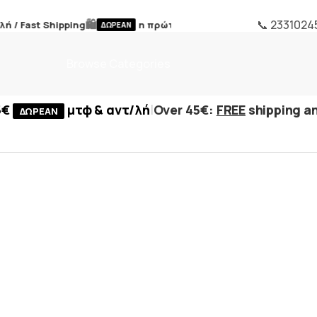
🛍️
📞 2331024
 Fast Shipping
η πρώτη επιστροφή /
FREE first return
ΔΩΡΕΑΝ
Browse Categories
|
5€
μτφ & αντ/λή
Over 45€:
FREE
shipping an
ΔΩΡΕΑΝ