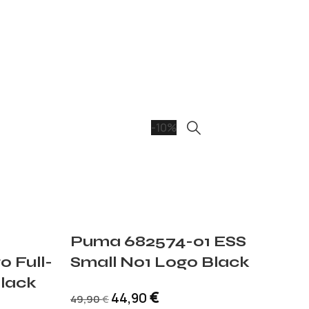
-10%
Puma 682574-01 ESS
o Full-
Small No1 Logo Black
Black
€
44,90
49,90
€