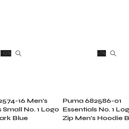
-10%
-7%
574-16 Men’s
Puma 682586-01
s Small No. 1 Logo
Essentials No. 1 Log
ark Blue
Zip Men’s Hoodie 