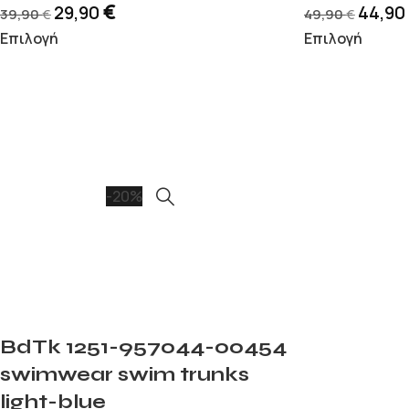
€
29,90
44,90
39,90
49,90
€
€
Επιλογή
Επιλογή
-20%
BdTk 1251-957044-00454
swimwear swim trunks
light-blue