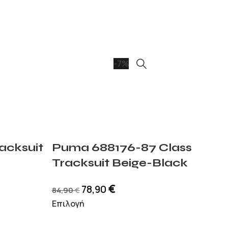
-7%
acksuit
Puma 688176-87 Class
Tracksuit Beige-Black
€
78,90
84,90
€
Επιλογή