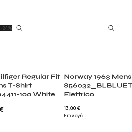
-24%
figer Regular Fit
Norway 1963 Mens 
s T-Shirt
856032_BLBLUET 
411-100 White
Elettrico
13,00
€
€
Επιλογή