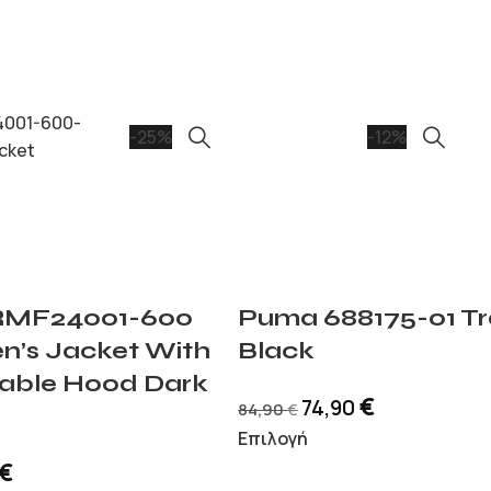
-25%
-12%
ERMF24001-600
Puma 688175-01 Tr
n’s Jacket With
Black
able Hood Dark
€
74,90
84,90
€
Επιλογή
€