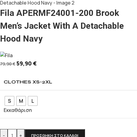
Fila APERMF24001-200 Brook
Men’s Jacket With A Detachable
Hood Navy
59,90
€
79,90
€
CLOTHES XS-2XL
S
M
L
Εκκαθάριση
-
+
ΠΡΟΣΘΉΚΗ ΣΤΟ ΚΑΛΆΘΙ