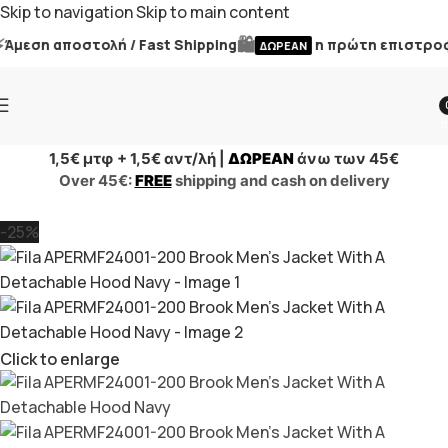
Skip to navigation
Skip to main content
🛍️
μεση αποστολή / Fast Shipping
η πρώτη επιστροφή
ΔΩΡΕΑΝ
i
1,5€ μτφ + 1,5€ αντ/λή |
ΔΩΡΕΑΝ
άνω των 45€
Over 45€:
FREE
shipping and cash on delivery
-25%
Click to enlarge