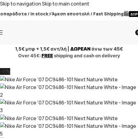
Skip to navigation
Skip to main content
⚡
🛍️
αράδοτα / In stock
Άμεση αποστολή / Fast Shipping
ΔΩΡΕ
i
1,5€ μτφ + 1,5€ αντ/λή |
ΔΩΡΕΑΝ
άνω των 45€
Over 45€:
FREE
shipping and cash on delivery
-11%