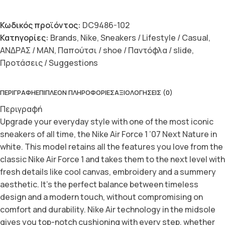
Κωδικός προϊόντος:
DC9486-102
Κατηγορίες:
Brands
,
Nike
,
Sneakers / Lifestyle / Casual
,
ΑΝΔΡΑΣ / MAN
,
Παπούτσι / shoe / Παντόφλα / slide
,
Προτάσεις / Suggestions
ΠΕΡΙΓΡΑΦΉ
ΕΠΙΠΛΈΟΝ ΠΛΗΡΟΦΟΡΊΕΣ
ΑΞΙΟΛΟΓΉΣΕΙΣ (0)
Περιγραφή
Upgrade your everyday style with one of the most iconic
sneakers of all time, the Nike Air Force 1 ’07 Next Nature in
white. This model retains all the features you love from the
classic Nike Air Force 1 and takes them to the next level with
fresh details like cool canvas, embroidery and a summery
aesthetic. It’s the perfect balance between timeless
design and a modern touch, without compromising on
comfort and durability. Nike Air technology in the midsole
gives you top-notch cushioning with every step, whether