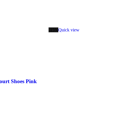
-15%
Quick view
rt Shoes Pink