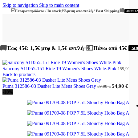
Skip to navigation
Skip to main content
☑️
⚡
🛍️
Ετοιμοπαράδοτα / In stock
Άμεση αποστολή / Fast Shipping
η
ΔΩΡΕΑΝ
🚚
💵
•
Έως 45€: 1,5€ μτφ & 1,5€ αντ/λή
Πάνω από 45€
ΔΩ
1
Saucony S11055-151 Ride 19 Women's Shoes White-Pink
159,90
€
Back to products
54,90
€
Puma 312586-03 Dasher Lite Mens Shoes Gray
59,90
€
-10%