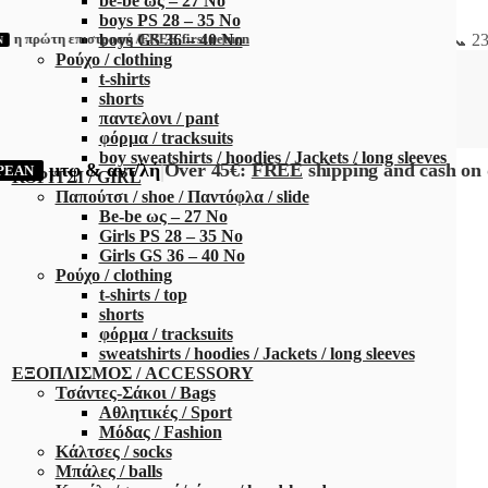
be-be ως – 27 Νο
boys PS 28 – 35 Νο
📞 2
 πρώτη επιστροφή /
boys GS 36 – 40 No
FREE first return
Ρούχο / clothing
t-shirts
shorts
παντελονι / pant
φόρμα / tracksuits
boy sweatshirts / hoodies / Jackets / long sleeves
|
μτφ & αντ/λή
Over 45€:
FREE
shipping and cash on 
ΡΕΑΝ
ΚΟΡΙΤΣΙ / GIRL
Παπούτσι / shoe / Παντόφλα / slide
Be-be ως – 27 Νο
Girls PS 28 – 35 Νο
19,90
€
Girls GS 36 – 40 No
Ρούχο / clothing
t-shirts / top
shorts
φόρμα / tracksuits
sweatshirts / hoodies / Jackets / long sleeves
ΕΞΟΠΛΙΣΜΟΣ / ACCESSORY
Τσάντες-Σάκοι / Bags
Αθλητικές / Sport
Μόδας / Fashion
Κάλτσες / socks
Μπάλες / balls