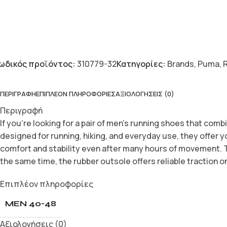
ωδικός προϊόντος:
310779-32
Κατηγορίες:
Brands
,
Puma
,
ΠΕΡΙΓΡΑΦΉ
ΕΠΙΠΛΈΟΝ ΠΛΗΡΟΦΟΡΊΕΣ
ΑΞΙΟΛΟΓΉΣΕΙΣ (0)
Περιγραφή
If you’re looking for a pair of men’s running shoes that co
designed for running, hiking, and everyday use, they offer y
comfort and stability even after many hours of movement. T
the same time, the rubber outsole offers reliable traction on 
Επιπλέον πληροφορίες
MEN 40-48
Αξιολογήσεις (0)