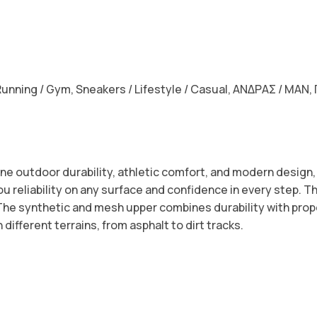
Running / Gym
,
Sneakers / Lifestyle / Casual
,
ΑΝΔΡΑΣ / MAN
,
mbine outdoor durability, athletic comfort, and modern desig
ou reliability on any surface and confidence in every step. 
he synthetic and mesh upper combines durability with proper
different terrains, from asphalt to dirt tracks.