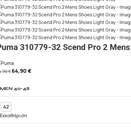
Puma 310779-32 Scend Pro 2 Mens 
64,90
€
4,90
€
MEN 40-48
42
Εκκαθάριση