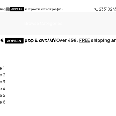
🛍️
📞 2331024
η πρώτη επιστροφή /
FREE first return
ΔΩΡΕΑΝ
Browse Categories
|
5€
μτφ & αντ/λή
Over 45€:
FREE
shipping an
ΔΩΡΕΑΝ