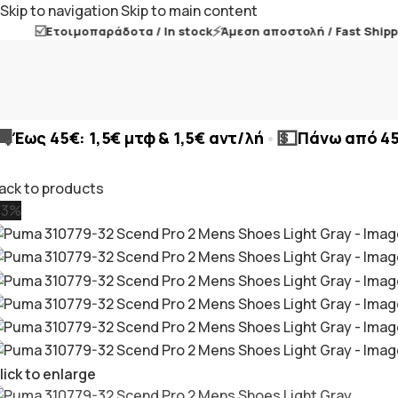
Skip to navigation
Skip to main content
☑️
⚡
Ετοιμοπαράδοτα / In stock
Άμεση αποστολή / Fast Shipping
🚚
💵
•
Έως 45€: 1,5€ μτφ & 1,5€ αντ/λή
Πάνω από 4
ack to products
13%
lick to enlarge