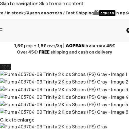
Skip to navigation
Skip to main content
⚡
🛍️
 In stock
Άμεση αποστολή / Fast Shipping
η πρώτη
ΔΩΡΕΑΝ
i
1,5€ μτφ + 1,5€ αντ/λή |
ΔΩΡΕΑΝ
άνω των 45€
Over 45€:
FREE
shipping and cash on delivery
-10%
Click to enlarge