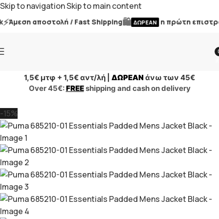
Skip to navigation
Skip to main content
⚡
🛍️
Άμεση αποστολή / Fast Shipping
η πρώτη επιστροφ
ΔΩΡΕΑΝ
i
1,5€ μτφ + 1,5€ αντ/λή |
ΔΩΡΕΑΝ
άνω των 45€
Over 45€:
FREE
shipping and cash on delivery
-15%