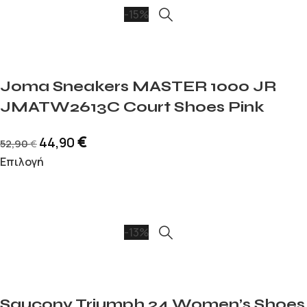
-15%
Joma Sneakers MASTER 1000 JR
JMATW2613C Court Shoes Pink
€
44,90
52,90
€
Επιλογή
-13%
Saucony Triumph 24 Women’s Shoes