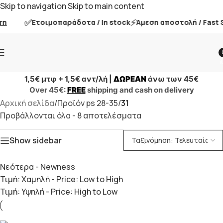
Skip to navigation
Skip to main content
✅
⚡
n
Ετοιμοπαράδοτα / In stock
Άμεση αποστολή / Fast S
i
1,5€ μτφ + 1,5€ αντ/λή |
ΔΩΡΕΑΝ
άνω των 45€
Over 45€:
FREE
shipping and cash on delivery
Αρχική σελίδα
/
Προϊόν ps 28-35
/
31
Προβάλλονται όλα - 8 αποτελέσματα
Show sidebar
Νεότερα - Newness
Τιμή: Χαμηλή - Price: Low to High
Τιμή: Υψηλή - Price: High to Low