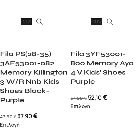
-21%
-10%
Fila PS(28-35)
Fila 3YF53001-
3AF53001-082
800 Memory Ayo
Memory Killington
4 V Kids’ Shoes
3 W/R Nnb Kids
Purple
Shoes Black-
€
52,10
57,90
€
Purple
Επιλογή
€
37,90
47,90
€
Επιλογή