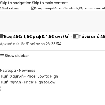
Skip to navigation
Skip to main content
☑️
⚡
irst return
Ετοιμοπαράδοτα / In stock
Άμεση αποστολή 
🚚
💵
•
Έως 45€: 1,5€ μτφ & 1,5€ αντ/λή
Πάνω από 4
Αρχική σελίδα
/
Προϊόν ps 28-35
/
34
Show sidebar
Νεότερα - Newness
Τιμή: Χαμηλή - Price: Low to High
Τιμή: Υψηλή - Price: High to Low