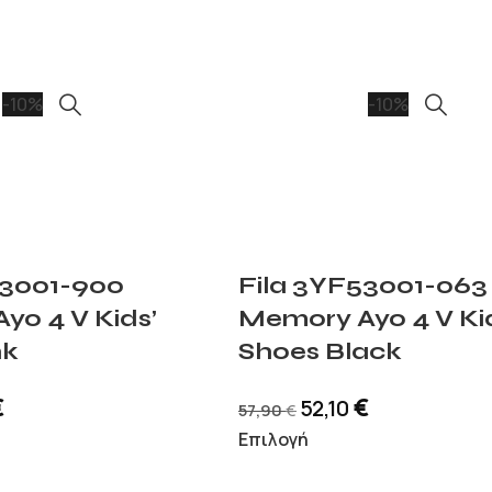
-10%
-10%
53001-900
Fila 3YF53001-063
yo 4 V Kids’
Memory Ayo 4 V Ki
nk
Shoes Black
€
€
52,10
57,90
€
Επιλογή