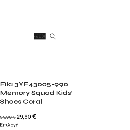
-46%
Fila 3YF43005-990
Memory Squad Kids’
Shoes Coral
€
29,90
54,90
€
Επιλογή