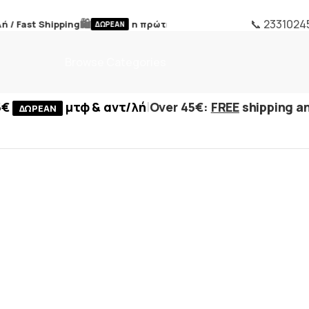
🛍️
📞 2331024
/ Fast Shipping
η πρώτη επιστροφή /
FREE first return
ΔΩΡΕΑΝ
Browse Categories
|
5€
μτφ & αντ/λή
Over 45€:
FREE
shipping an
ΔΩΡΕΑΝ