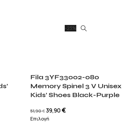
-23%
Fila 3YF33002-080
ds’
Memory Spinel 3 V Unisex
Kids’ Shoes Black-Purple
€
39,90
51,90
€
Επιλογή