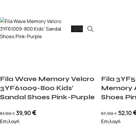
-23%
Fila Wave Memory Velcro
Fila 3YF
3YF61009-800 Kids’
Memory A
Sandal Shoes Pink-Purple
Shoes Pi
€
39,90
52,10
51,90
57,90
€
€
Επιλογή
Επιλογή