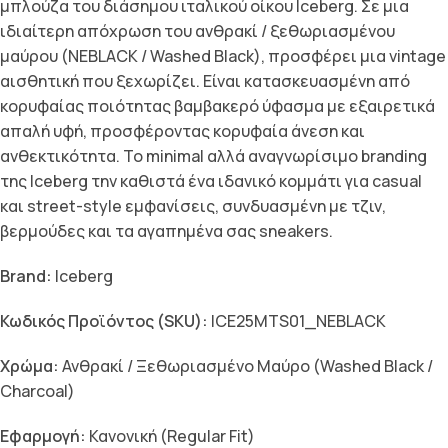
μπλούζα του διάσημου ιταλικού οίκου Iceberg. Σε μια
ιδιαίτερη απόχρωση του ανθρακί / ξεθωριασμένου
μαύρου (NEBLACK / Washed Black), προσφέρει μια vintage
αισθητική που ξεχωρίζει. Είναι κατασκευασμένη από
κορυφαίας ποιότητας βαμβακερό ύφασμα με εξαιρετικά
απαλή υφή, προσφέροντας κορυφαία άνεση και
ανθεκτικότητα. Το minimal αλλά αναγνωρίσιμο branding
της Iceberg την καθιστά ένα ιδανικό κομμάτι για casual
και street-style εμφανίσεις, συνδυασμένη με τζιν,
βερμούδες και τα αγαπημένα σας sneakers.
Brand:
Iceberg
Κωδικός Προϊόντος (SKU):
ICE25MTS01_NEBLACK
Χρώμα:
Ανθρακί / Ξεθωριασμένο Μαύρο (Washed Black /
Charcoal)
Εφαρμογή:
Κανονική (Regular Fit)