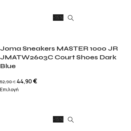
-15%
Joma Sneakers MASTER 1000 JR
JMATW2603C Court Shoes Dark
Blue
€
44,90
52,90
€
Επιλογή
-15%