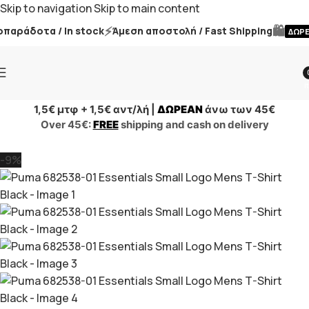
Skip to navigation
Skip to main content
⚡
🛍️
αράδοτα / In stock
Άμεση αποστολή / Fast Shipping
ΔΩΡΕΑ
i
1,5€ μτφ + 1,5€ αντ/λή |
ΔΩΡΕΑΝ
άνω των 45€
Over 45€:
FREE
shipping and cash on delivery
-9%