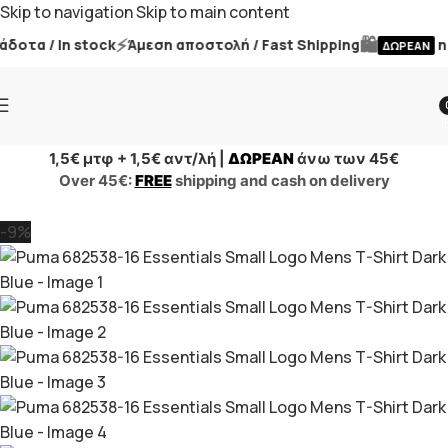
Skip to navigation
Skip to main content
⚡
🛍️
τα / In stock
Άμεση αποστολή / Fast Shipping
η π
ΔΩΡΕΑΝ
i
1,5€ μτφ + 1,5€ αντ/λή |
ΔΩΡΕΑΝ
άνω των 45€
Over 45€:
FREE
shipping and cash on delivery
-9%