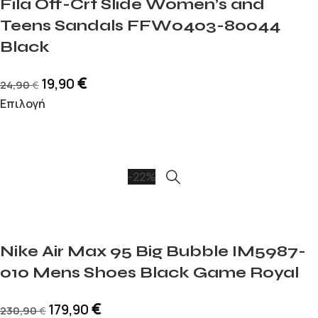
Fila Off-Crt Slide Women’s and
Teens Sandals FFW0403-80044
Black
€
19,90
24,90
€
Επιλογή
-22%
Nike Air Max 95 Big Bubble IM5987-
010 Mens Shoes Black Game Royal
€
179,90
230,90
€