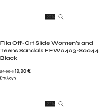
-20%
Fila Off-Crt Slide Women’s and
Teens Sandals FFW0403-80044
Black
€
19,90
24,90
€
Επιλογή
-22%