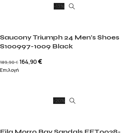
-13%
Saucony Triumph 24 Men’s Shoes
S100997-1009 Black
€
164,90
189,90
€
Επιλογή
-20%
Fila Morro Bay Sandals FFT0028-