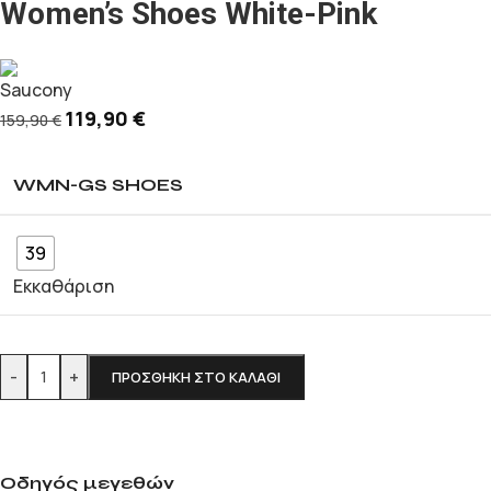
Women’s Shoes White-Pink
119,90
€
159,90
€
WMN-GS SHOES
39
Εκκαθάριση
-
+
ΠΡΟΣΘΉΚΗ ΣΤΟ ΚΑΛΆΘΙ
Οδηγός μεγεθών