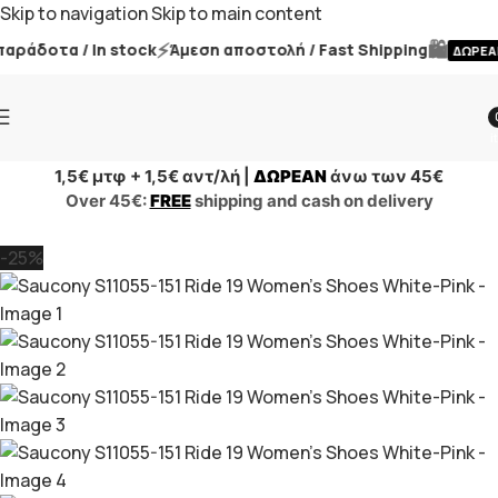
Skip to navigation
Skip to main content
⚡
🛍️
άδοτα / In stock
Άμεση αποστολή / Fast Shipping
ΔΩΡΕΑΝ
i
1,5€ μτφ + 1,5€ αντ/λή |
ΔΩΡΕΑΝ
άνω των 45€
Over 45€:
FREE
shipping and cash on delivery
-25%