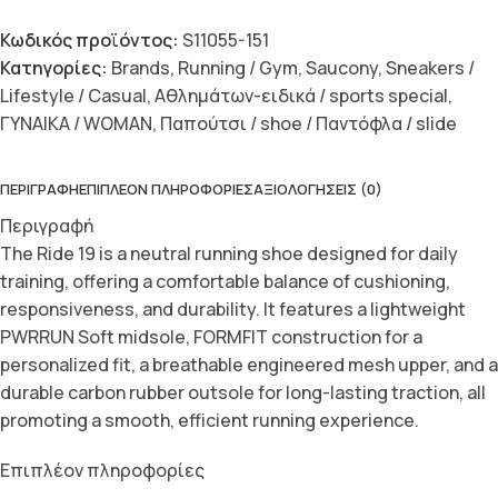
Κωδικός προϊόντος:
S11055-151
Κατηγορίες:
Brands
,
Running / Gym
,
Saucony
,
Sneakers /
Lifestyle / Casual
,
Αθλημάτων-ειδικά / sports special
,
ΓΥΝΑΙΚΑ / WOMAN
,
Παπούτσι / shoe / Παντόφλα / slide
ΠΕΡΙΓΡΑΦΉ
ΕΠΙΠΛΈΟΝ ΠΛΗΡΟΦΟΡΊΕΣ
ΑΞΙΟΛΟΓΉΣΕΙΣ (0)
Περιγραφή
The Ride 19 is a neutral running shoe designed for daily
training, offering a comfortable balance of cushioning,
responsiveness, and durability. It features a lightweight
PWRRUN Soft midsole, FORMFIT construction for a
personalized fit, a breathable engineered mesh upper, and a
durable carbon rubber outsole for long-lasting traction, all
promoting a smooth, efficient running experience.
Επιπλέον πληροφορίες